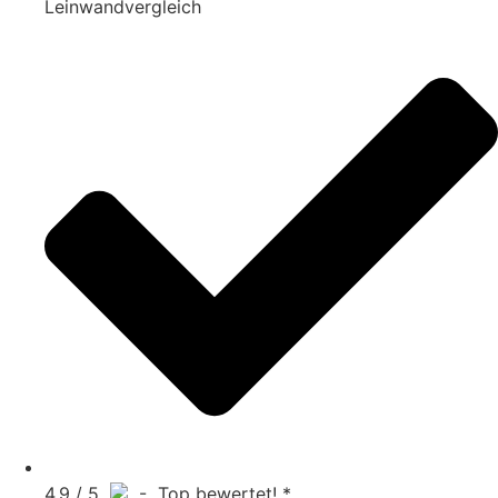
Leinwandvergleich
4.9 / 5
- Top bewertet! *