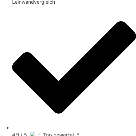
Leinwandvergleich
4.9 / 5
- Top bewertet! *