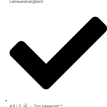
Leinwandvergleich
4.9 / 5
- Top bewertet! *