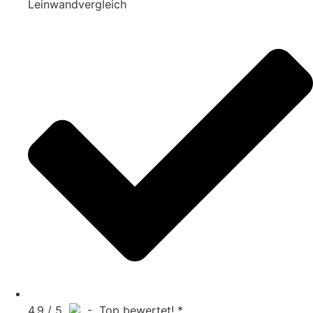
Leinwandvergleich
4.9 / 5
- Top bewertet! *